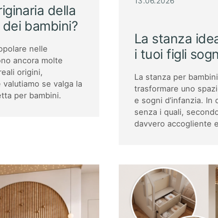
13.06.2026
iginaria della
 dei bambini?
La stanza idea
opolare nelle
i tuoi figli so
ono ancora molte
ali origini,
La stanza per bambini 
 valutiamo se valga la
trasformare uno spazi
etta per bambini.
e sogni d’infanzia. In
senza i quali, second
davvero accogliente e