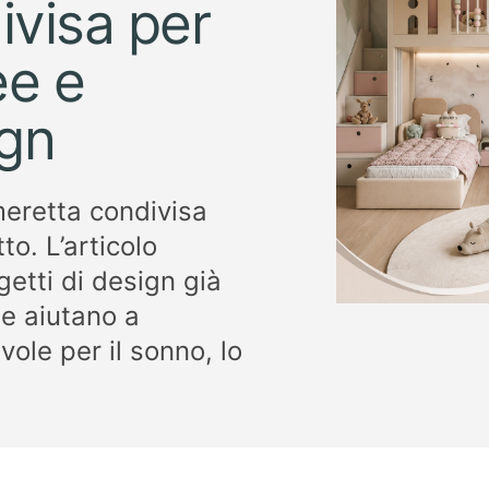
visa per
ee e
ign
eretta condivisa
o. L’articolo
getti di design già
he aiutano a
ole per il sonno, lo