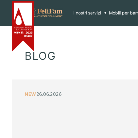
Skip
Home
>
Blog
to
content
I nostri servizi
Mobili per bam
BLOG
NEW
26.06.2026