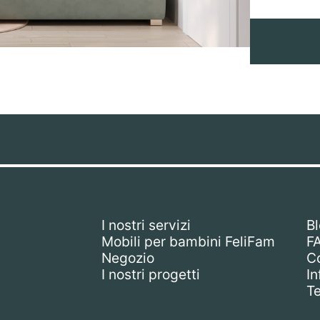
I nostri servizi
B
Mobili per bambini FeliFam
F
Negozio
Co
I nostri progetti
In
Te