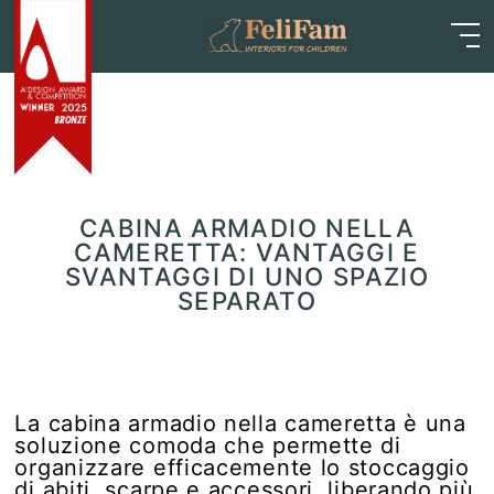
Skip
Home
>
Blog
>
Articoli
>
Cabina armadio nella
to
cameretta: vantaggi e svantaggi di uno spazio
content
separato
CABINA ARMADIO NELLA
CAMERETTA: VANTAGGI E
SVANTAGGI DI UNO SPAZIO
SEPARATO
La cabina armadio nella cameretta è una
soluzione comoda che permette di
organizzare efficacemente lo stoccaggio
di abiti, scarpe e accessori, liberando più