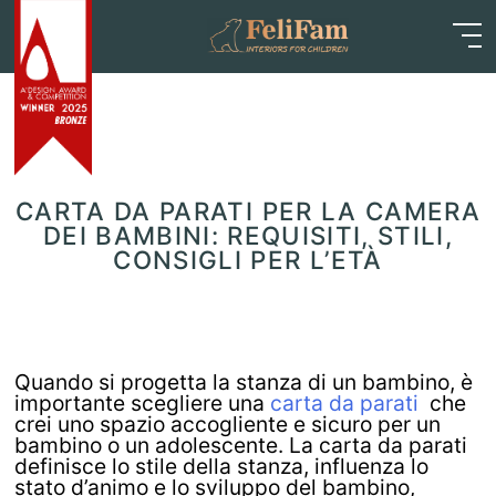
Skip
Home
>
Blog
>
Articoli
>
Carta da parati per la
to
camera dei bambini: requisiti, stili, consigli per l’età
content
CARTA DA PARATI PER LA CAMERA
DEI BAMBINI: REQUISITI, STILI,
CONSIGLI PER L’ETÀ
Quando si progetta la stanza di un bambino, è
importante scegliere una
carta da parati
che
crei uno spazio accogliente e sicuro per un
bambino o un adolescente. La carta da parati
definisce lo stile della stanza, influenza lo
stato d’animo e lo sviluppo del bambino,