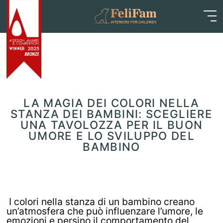
Skip
Home
>
Blog
>
Articoli
>
La magia dei colori nella
to
stanza dei bambini: scegliere una tavolozza per il buon
content
umore e lo sviluppo del bambino
LA MAGIA DEI COLORI NELLA
STANZA DEI BAMBINI: SCEGLIERE
UNA TAVOLOZZA PER IL BUON
UMORE E LO SVILUPPO DEL
BAMBINO
I colori nella stanza di un bambino creano
un’atmosfera che può influenzare l’umore, le
emozioni e persino il comportamento del