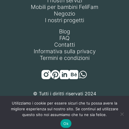
I nostri servizi
Mobili per bambini FeliFam
Negozio
I nostri progetti
Blog
FAQ
Contatti
Informativa sulla privacy
Termini e condizioni
© Tutti i diritti riservati 2024
Utilizziamo i cookie per essere sicuri che tu possa avere la
migliore esperienza sul nostro sito. Se continui ad utilizzare
questo sito noi assumiamo che tu ne sia felice.
FELIFAM S.R.L. | P.IVA / Codice Fiscale: 14471270968 | Sede
Ok
Legale: Via Gottlieb Wilhelm Daimler 18, 20151 Milano (MI),
Italia | REA: MI-2786922