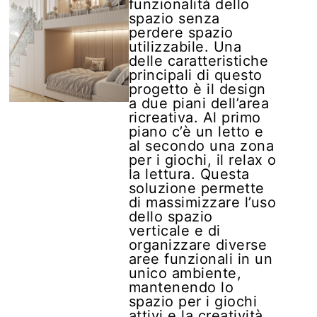
funzionalità dello
spazio senza
perdere spazio
utilizzabile. Una
delle caratteristiche
principali di questo
progetto è il design
a due piani dell’area
ricreativa. Al primo
piano c’è un letto e
al secondo una zona
per i giochi, il relax o
la lettura. Questa
soluzione permette
di massimizzare l’uso
dello spazio
verticale e di
organizzare diverse
aree funzionali in un
unico ambiente,
mantenendo lo
spazio per i giochi
attivi e la creatività.