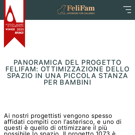
Skip
Home
>
Blog
>
Articoli
>
Panoramica del progetto
to
FeliFam: ottimizzazione dello spazio in una piccola
content
stanza per bambini
PANORAMICA DEL PROGETTO
FELIFAM: OTTIMIZZAZIONE DELLO
SPAZIO IN UNA PICCOLA STANZA
PER BAMBINI
Ai nostri progettisti vengono spesso
affidati compiti con l’asterisco, e uno di
questi è quello di ottimizzare il più
possibile lo spazio. Il progetto 1073 è