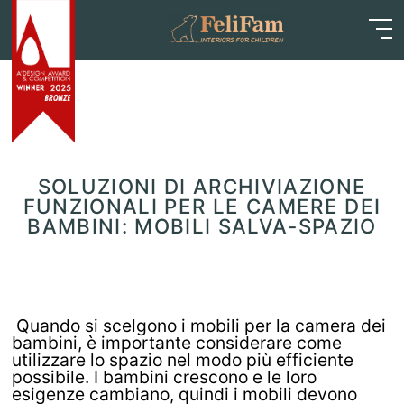
Skip
Home
>
Blog
>
Articoli
>
Soluzioni di archiviazione
to
funzionali per le camere dei bambini: mobili salva-
content
spazio
SOLUZIONI DI ARCHIVIAZIONE
FUNZIONALI PER LE CAMERE DEI
BAMBINI: MOBILI SALVA-SPAZIO
Quando si scelgono i mobili per la camera dei
bambini, è importante considerare come
utilizzare lo spazio nel modo più efficiente
possibile. I bambini crescono e le loro
esigenze cambiano, quindi i mobili devono