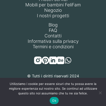
Mobili per bambini FeliFam
Negozio
I nostri progetti
Blog
FAQ
Contatti
Informativa sulla privacy
Termini e condizioni
© Tutti i diritti riservati 2024
Utilizziamo i cookie per essere sicuri che tu possa avere la
migliore esperienza sul nostro sito. Se continui ad utilizzare
questo sito noi assumiamo che tu ne sia felice.
FELIFAM S.R.L. | P.IVA / Codice Fiscale: 14471270968 | Sede
Ok
Legale: Via Gottlieb Wilhelm Daimler 18, 20151 Milano (MI),
Italia | REA: MI-2786922