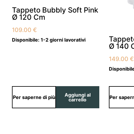
Tappeto Bubbly Soft Pink
Ø 120 Cm
109.00
€
Tappeto
Disponibile:
1-2 giorni lavorativi
Ø 140
149.00
€
Disponibil
Aggiungi al
Per saperne di più
Per sapern
carrello