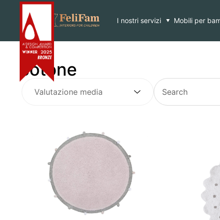
Skip
Home
>
cotone
to
content
I nostri servizi
Mobili per bam
cotone