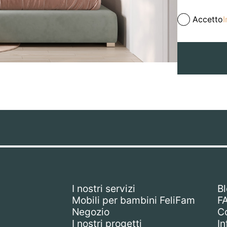
Accetto
I
I nostri servizi
B
Mobili per bambini FeliFam
F
Negozio
Co
I nostri progetti
In