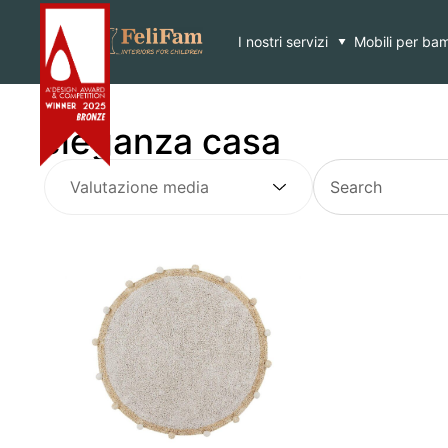
Skip
Home
>
eleganza casa
to
content
I nostri servizi
Mobili per bam
eleganza casa