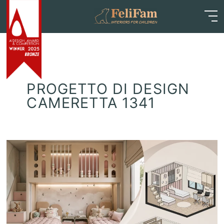
Skip
Home
>
14-22 mq
to
content
PROGETTO DI DESIGN
CAMERETTA 1341