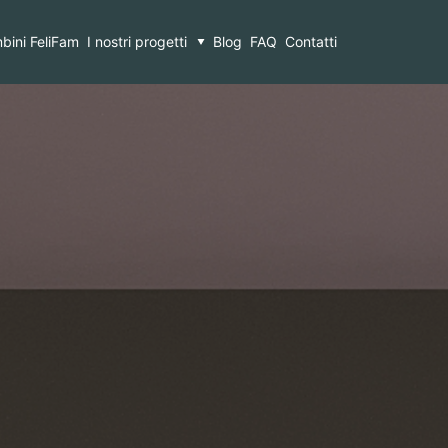
ioco per il club di tennis
bini FeliFam
I nostri progetti
Blog
FAQ
Contatti