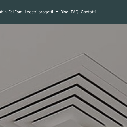
bini FeliFam
I nostri progetti
Blog
FAQ
Contatti