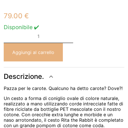
79.00
€
Disponibile ✔️
Lorena
Canals
CESTO
RITA
THE
Aggiungi al carrello
RABBIT
Ø25
x
30
cm
Descrizione.
quantità
Pazza per le carote. Qualcuno ha detto carote? Dove?!
Un cesto a forma di coniglio ovale di colore naturale,
realizzato a mano utilizzando corde intrecciate fatte di
fibre riciclate da bottiglie PET mescolate con il nostro
cotone. Con orecchie extra lunghe e morbide e un
naso arrotondato, il cesto Rita the Rabbit è completato
con un grande pompom di cotone come coda.