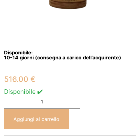
Disponibile:
10-14 giorni (consegna a carico dell’acquirente)
516.00
€
Disponibile ✔️
Lampada
da
Tavolo
Forma
di
Aggiungi al carrello
Nuvola
quantità