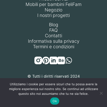
Mobili per bambini FeliFam
Negozio
I nostri progetti
Blog
FAQ
Contatti
Informativa sulla privacy
Termini e condizioni
© Tutti i diritti riservati 2024
Utilizziamo i cookie per essere sicuri che tu possa avere la
migliore esperienza sul nostro sito. Se continui ad utilizzare
questo sito noi assumiamo che tu ne sia felice.
FELIFAM S.R.L. | P.IVA / Codice Fiscale: 14471270968 | Sede
Ok
Legale: Via Gottlieb Wilhelm Daimler 18, 20151 Milano (MI),
Italia | REA: MI-2786922