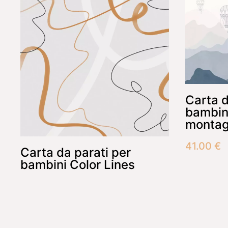
Carta d
bambini
monta
41.00
€
Carta da parati per
bambini Color Lines