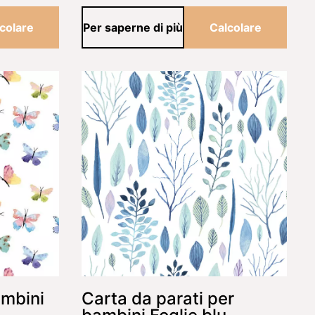
colare
Per saperne di più
Calcolare
ambini
Carta da parati per