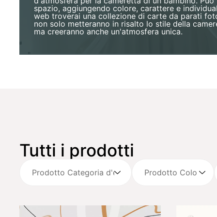
d'atmosfera per la cameretta di un bambino. Può 
spazio, aggiungendo colore, carattere e individuali
web troverai una collezione di carte da parati fo
non solo metteranno in risalto lo stile della came
ma creeranno anche un'atmosfera unica.
Tutti i prodotti