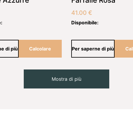
e Azzurre
Farfalle Rosa
41.00
€
e:
Disponibile:
e di più
Calcolare
Per saperne di più
Cal
Mostra di più