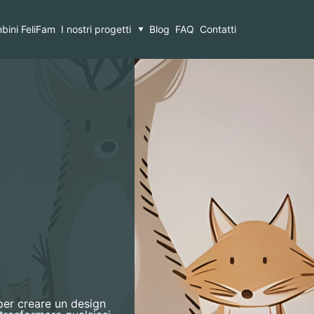
bini FeliFam
I nostri progetti
Blog
FAQ
Contatti
 per creare un design