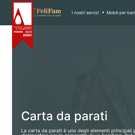
Skip
Home
>
Carta da parati
to
content
I nostri servizi
Mobili per bam
Carta da parati
La carta da parati è uno degli elementi principali