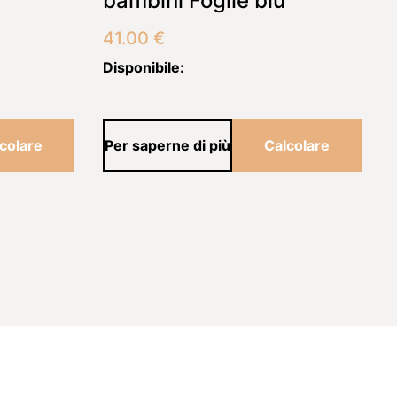
bambini Foglie blu
41.00
€
Disponibile:
colare
Per saperne di più
Calcolare