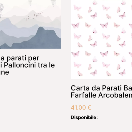
a parati per
 Palloncini tra le
gne
Carta da Parati B
Farfalle Arcobale
41.00
€
Disponibile: