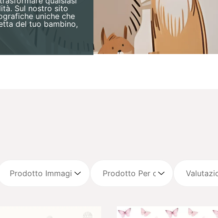
trasformare qualsiasi
tà. Sul nostro sito
tografiche uniche che
retta del tuo bambino,