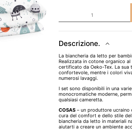
Biancheria
da
letto
COSAS
SPACE
CS12
quantità
Descrizione.
La biancheria da letto per bambi
Realizzata in cotone organico al
certificato da Oeko-Tex. La sua 
confortevole, mentre i colori vi
numerosi lavaggi.
I set sono disponibili in una vari
monocromatiche moderne, permett
qualsiasi cameretta.
COSAS
– un produttore ucraino d
cura del comfort e dello stile d
biancheria da letto in materiali n
aiutarti a creare un ambiente acc