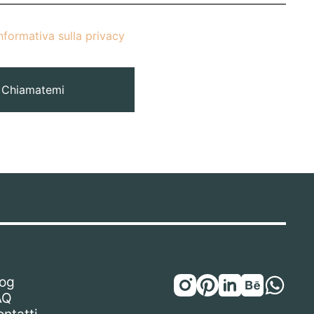
nformativa sulla privacy
Chiamatemi
log
AQ
ntatti