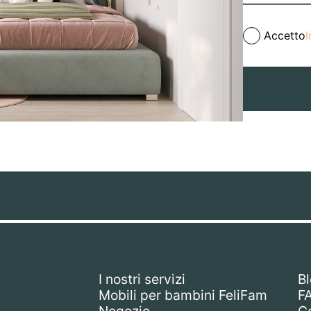
Accetto
I
I nostri servizi
B
Mobili per bambini FeliFam
F
Negozio
Co