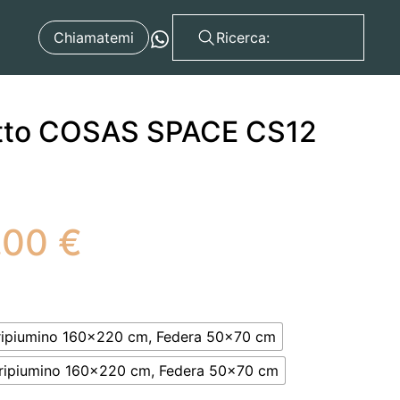
Chiamatemi
letto COSAS SPACE CS12
Fascia
.00
€
di
prezzo:
da
ipiumino 160x220 cm, Federa 50x70 cm
ipiumino 160x220 cm, Federa 50x70 cm
80.00 €