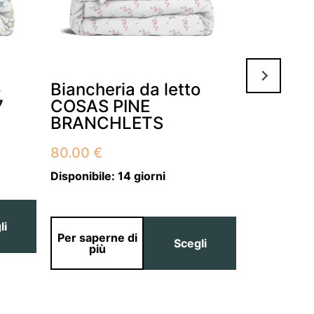
o
Biancheria da letto
Biancher
7
COSAS PINE
COSAS 
BRANCHLETS
80.00
€
-
80.00
€
:
Disponibile
Disponibile:
14 giorni
 €
 €
Per saper
li
più
Per saperne di
Scegli
più