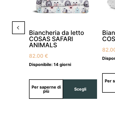
etto
Biancheria da letto
Bian
CS1
COSAS SAFARI
COS
ANIMALS
ascia
82.0
i
82.00
€
rezzo:
Dispon
a
Disponibile:
14 giorni
0.00 €
2.00 €
Per 
Scegli
Per saperne di
Scegli
più