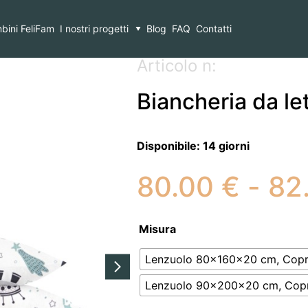
ancheria da letto COSAS SPACE CS12
bini FeliFam
I nostri progetti
Blog
FAQ
Contatti
Articolo n:
Biancheria da 
Disponibile:
14 giorni
80.00
€
-
82
Misura
Lenzuolo 80x160x20 cm, Copr
Lenzuolo 90x200x20 cm, Copr