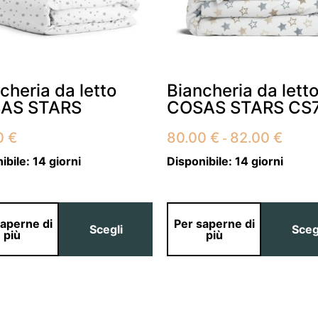
cheria da letto
Biancheria da lett
AS STARS
COSAS STARS CS
Fascia
0
€
80.00
€
82.00
€
-
di
prezzo
ibile:
14 giorni
Disponibile:
14 giorni
da
80.00
a
82.00
saperne di
Per saperne di
Scegli
Sceg
più
più