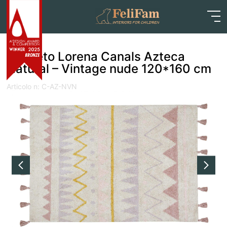
Skip
Home
>
Negozio
>
Tessile
>
Tappeti
>
Tappeto Lorena
to
Canals Azteca Natural – Vintage nude 120*160 cm
content
Tappeto Lorena Canals Azteca
Natural – Vintage nude 120*160 cm
Articolo n: C-AZ-NVN