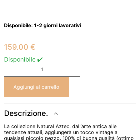
Disponibile:
1-2 giorni lavorativi
159.00
€
Disponibile ✔️
Tappeto
Lorena
Canals
Azteca
Natural
Aggiungi al carrello
-
Vintage
nude
120*160
cm
Descrizione.
quantità
La collezione Natural Aztec, dall’arte antica alle
tendenze attuali, aggiungerà un tocco vintage a
qualsiasi piccolo pezzo. 100% di buona qualità (ottimo