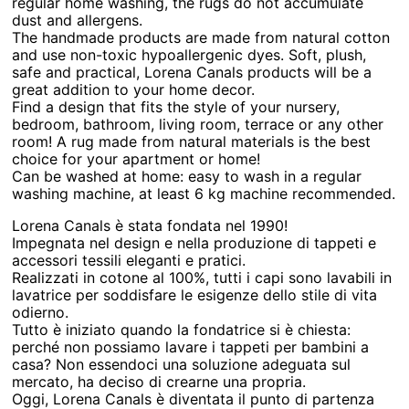
regular home washing, the rugs do not accumulate
dust and allergens.
The handmade products are made from natural cotton
and use non-toxic hypoallergenic dyes. Soft, plush,
safe and practical, Lorena Canals products will be a
great addition to your home decor.
Find a design that fits the style of your nursery,
bedroom, bathroom, living room, terrace or any other
room! A rug made from natural materials is the best
choice for your apartment or home!
Can be washed at home: easy to wash in a regular
washing machine, at least 6 kg machine recommended.
Lorena Canals è stata fondata nel 1990!
Impegnata nel design e nella produzione di tappeti e
accessori tessili eleganti e pratici.
Realizzati in cotone al 100%, tutti i capi sono lavabili in
lavatrice per soddisfare le esigenze dello stile di vita
odierno.
Tutto è iniziato quando la fondatrice si è chiesta:
perché non possiamo lavare i tappeti per bambini a
casa? Non essendoci una soluzione adeguata sul
mercato, ha deciso di crearne una propria.
Oggi, Lorena Canals è diventata il punto di partenza