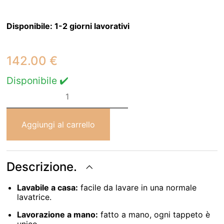
Disponibile:
1-2 giorni lavorativi
142.00
€
Disponibile ✔️
Rug
Lorena
Canals
Tricolor
Star
Aggiungi al carrello
Blue
120
X
160
cm
Descrizione.
quantità
Lavabile a casa:
facile da lavare in una normale
lavatrice.
Lavorazione a mano:
fatto a mano, ogni tappeto è
unico.