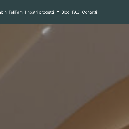
bini FeliFam
I nostri progetti
Blog
FAQ
Contatti