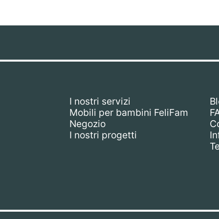
I nostri servizi
B
Mobili per bambini FeliFam
F
Negozio
Co
I nostri progetti
In
Te