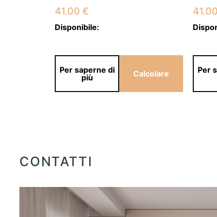
41.00
€
41.0
Disponibile:
Dispon
Per saperne di
Per 
alcolare
Calcolare
più
CONTATTI