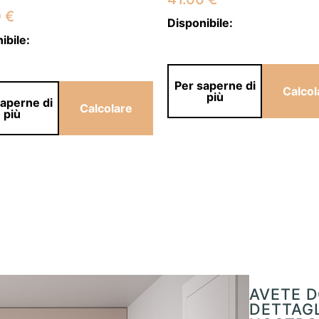
0
€
Disponibile:
ibile:
Per saperne di
Calcol
più
saperne di
Calcolare
più
AVETE D
DETTAGL