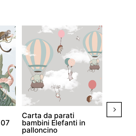
Carta da parati
Carta d
107
bambini Elefanti in
bambini
palloncino
bambini