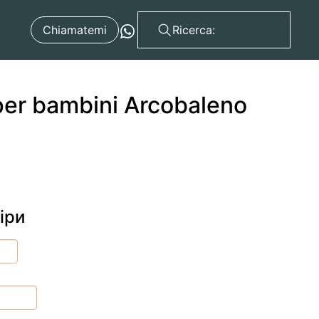
Chiamatemi
 per bambini Arcobaleno
іри