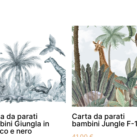
a da parati
Carta da parati
ini Giungla in
bambini Jungle F-
co e nero
41.00
€