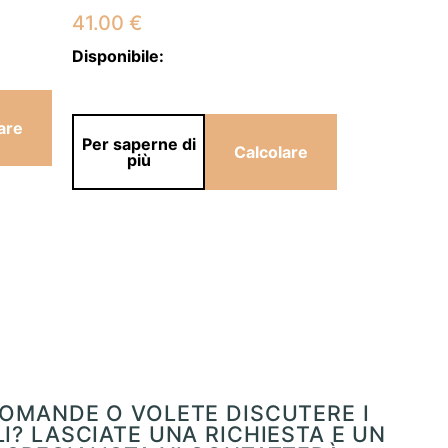
41.00
€
41.00
€
Disponibile:
Disponibile
are
Per saperne di
Per saper
Calcolare
più
più
OMANDE O VOLETE DISCUTERE I
I? LASCIATE UNA RICHIESTA E UN