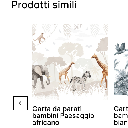
Prodotti simili
i
Carta da parati
Cart
lfiere
bambini Paesaggio
bamb
africano
bian