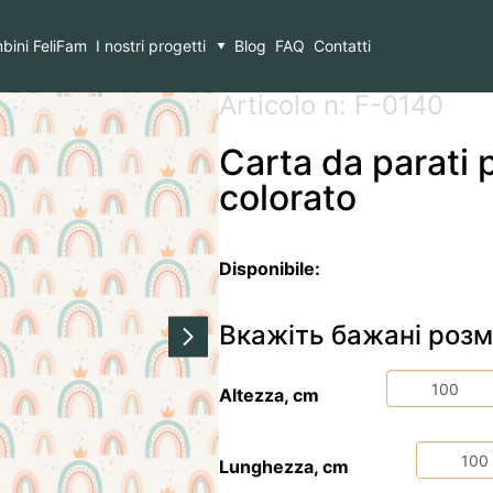
 per bambini Arcobaleno colorato
bini FeliFam
I nostri progetti
Blog
FAQ
Contatti
Articolo n: F-0140
Carta da parati
colorato
Disponibile:
Вкажіть бажані розм
Altezza, cm
Lunghezza, cm