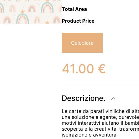
Total Area
Product Price
Calcolare
41.00
€
Descrizione.
Le carte da parati viniliche di a
una soluzione elegante, durevole 
motivi interattivi aiutano il bamb
scoperta e la creatività, trasfor
ispirazione e avventura.