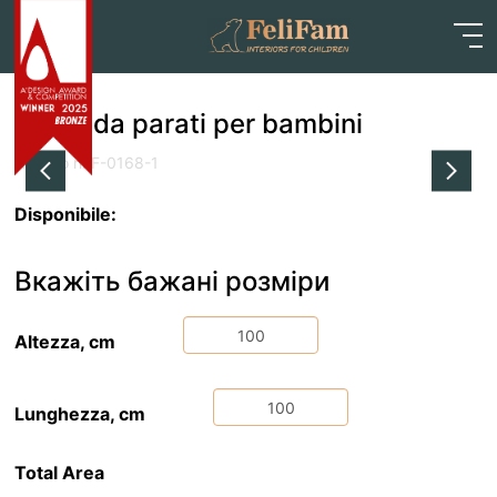
Skip
Home
>
Negozio
>
Carta da parati
>
Carta da parati
to
per bambini
content
Carta da parati per bambini
Articolo n: F-0168-1
Disponibile:
Вкажіть бажані розміри
Altezza, cm
Lunghezza, cm
Total Area