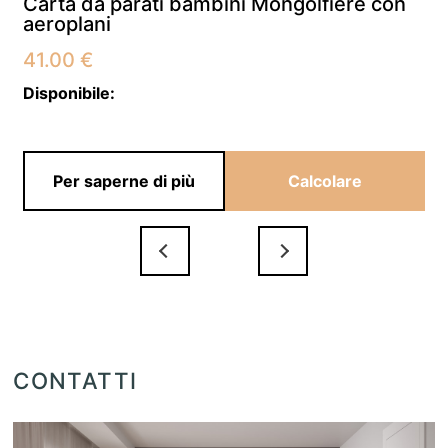
Carta da parati bambini Mongolfiere con
aeroplani
41.00
€
Disponibile:
Per saperne di più
Calcolare
CONTATTI