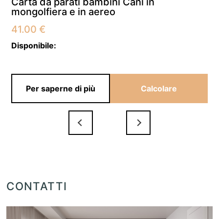
Carta da parati bambini Cani in
mongolfiera e in aereo
41.00
€
Disponibile:
Per saperne di più
Calcolare
CONTATTI