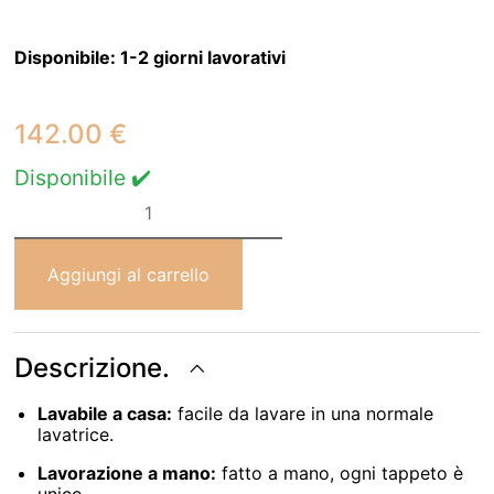
Disponibile:
1-2 giorni lavorativi
142.00
€
Disponibile ✔️
Rug
Lorena
Canals
Tricolor
Star
Aggiungi al carrello
Rosa
120
X
160
cm
Descrizione.
quantità
Lavabile a casa:
facile da lavare in una normale
lavatrice.
Lavorazione a mano:
fatto a mano, ogni tappeto è
unico.