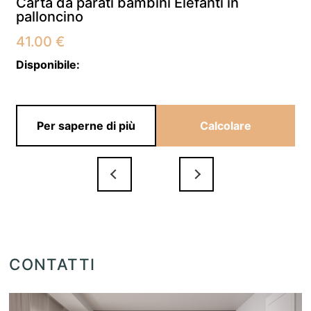
Carta da parati bambini Elefanti in
palloncino
41.00
€
Disponibile:
Per saperne di più
Calcolare
CONTATTI