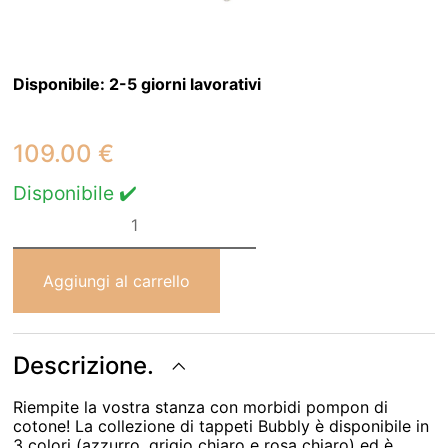
Disponibile:
2-5 giorni lavorativi
109.00
€
Disponibile ✔️
Tappeto
Bubbly
Vintage
Nude
Ø
Aggiungi al carrello
120
Cm
quantità
Descrizione.
Riempite la vostra stanza con morbidi pompon di
cotone! La collezione di tappeti Bubbly è disponibile in
3 colori (azzurro, grigio chiaro e rosa chiaro) ed è